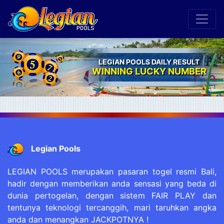
LEGIAN POOLS DAILY RESULT
WINNING LUCKY NUMBER
Legian Pools
LEGIAN POOLS merupakan pasaran togel resmi Bali,
hadir dengan memberikan anda sensasi yang beda di
dunia pertogelan, dengan sistem FAIR PLAY dan
tentunya teknologi tercanggih, mari taruhkan angka
anda dan menangkan JACKPOTNYA !