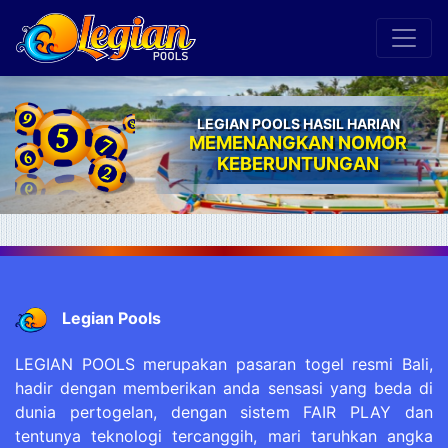
LEGIAN POOLS HASIL HARIAN
MEMENANGKAN NOMOR
KEBERUNTUNGAN
Legian Pools
LEGIAN POOLS merupakan pasaran togel resmi Bali,
hadir dengan memberikan anda sensasi yang beda di
dunia pertogelan, dengan sistem FAIR PLAY dan
tentunya teknologi tercanggih, mari taruhkan angka