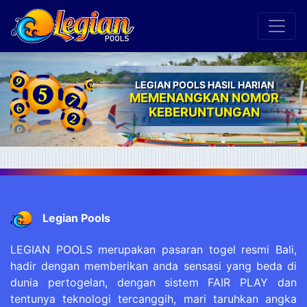
LEGIAN POOLS HASIL HARIAN
MEMENANGKAN NOMOR
KEBERUNTUNGAN
Legian Pools
LEGIAN POOLS merupakan pasaran togel resmi Bali,
hadir dengan memberikan anda sensasi yang beda di
dunia pertogelan, dengan sistem FAIR PLAY dan
tentunya teknologi tercanggih, mari taruhkan angka