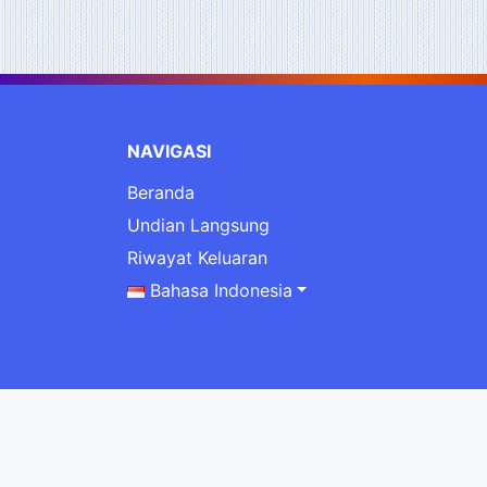
NAVIGASI
Beranda
Undian Langsung
Riwayat Keluaran
Bahasa Indonesia