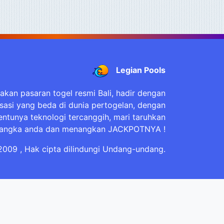
Legian Pools
an pasaran togel resmi Bali, hadir dengan
asi yang beda di dunia pertogelan, dengan
entunya teknologi tercanggih, mari taruhkan
angka anda dan menangkan JACKPOTNYA !
 2009
, Hak cipta dilindungi Undang-undang.