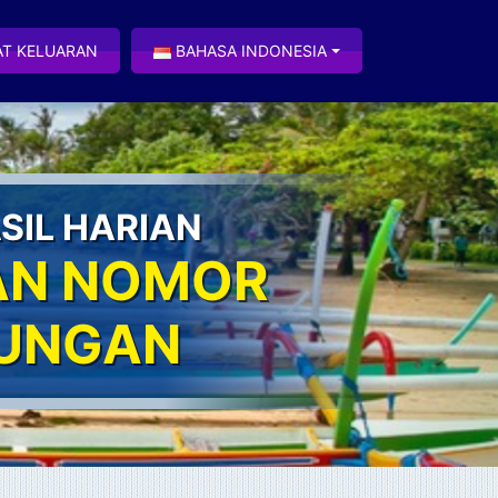
AT KELUARAN
BAHASA INDONESIA
SIL HARIAN
N NOMOR
UNGAN