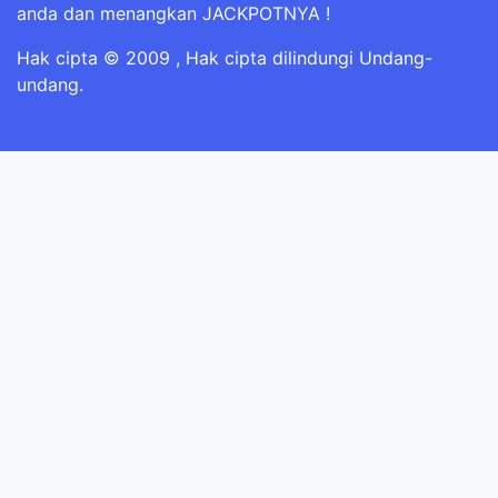
anda dan menangkan JACKPOTNYA !
Hak cipta © 2009
, Hak cipta dilindungi Undang-
undang.