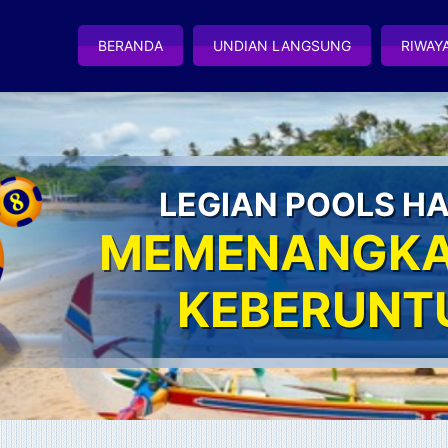
BERANDA
UNDIAN LANGSUNG
RIWAY
LEGIAN POOLS HA
MEMENANGKA
KEBERUNT