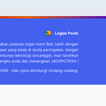
Legian Pools
an pasaran togel resmi Bali, hadir dengan
asi yang beda di dunia pertogelan, dengan
entunya teknologi tercanggih, mari taruhkan
angka anda dan menangkan JACKPOTNYA !
 2009
, Hak cipta dilindungi Undang-undang.