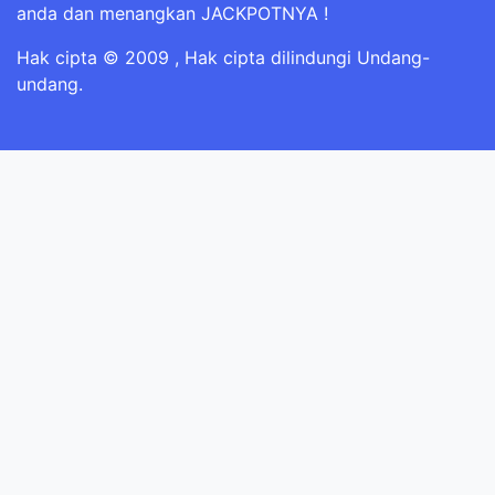
anda dan menangkan JACKPOTNYA !
Hak cipta © 2009
, Hak cipta dilindungi Undang-
undang.