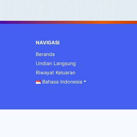
NAVIGASI
Beranda
Undian Langsung
Riwayat Keluaran
Bahasa Indonesia