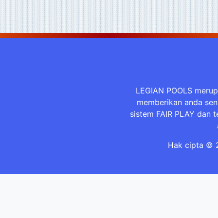
LEGIAN POOLS merupak
memberikan anda sens
sistem FAIR PLAY dan t
Hak cipta ©