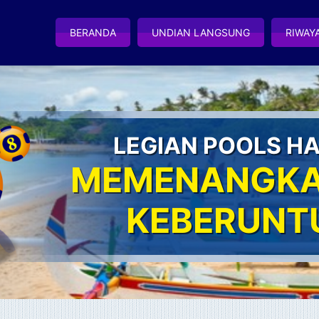
BERANDA
UNDIAN LANGSUNG
RIWAY
LEGIAN POOLS HA
MEMENANGKA
KEBERUNT