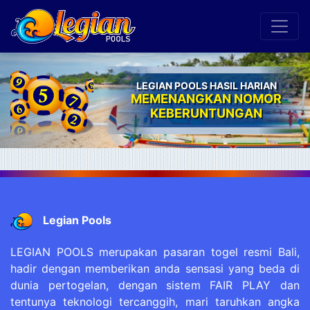
LEGIAN POOLS HASIL HARIAN
MEMENANGKAN NOMOR
KEBERUNTUNGAN
Legian Pools
LEGIAN POOLS merupakan pasaran togel resmi Bali,
hadir dengan memberikan anda sensasi yang beda di
dunia pertogelan, dengan sistem FAIR PLAY dan
tentunya teknologi tercanggih, mari taruhkan angka