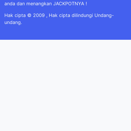
anda dan menangkan JACKPOTNYA !
Hak cipta © 2009
, Hak cipta dilindungi Undang-
undang.