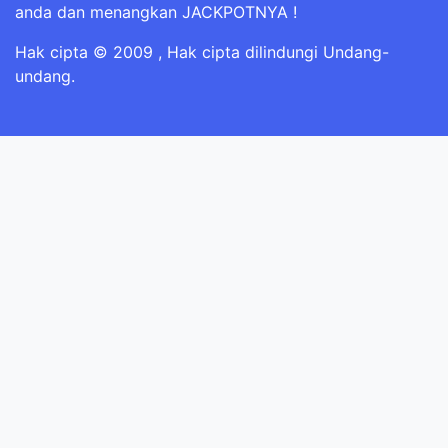
anda dan menangkan JACKPOTNYA !
Hak cipta © 2009
, Hak cipta dilindungi Undang-
undang.