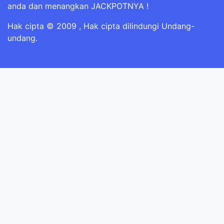
anda dan menangkan JACKPOTNYA !
Hak cipta © 2009
, Hak cipta dilindungi Undang-
undang.