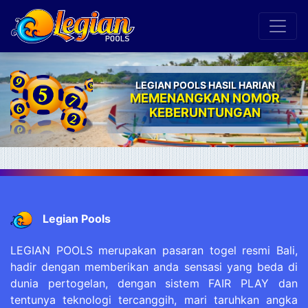
LEGIAN POOLS HASIL HARIAN
MEMENANGKAN NOMOR
KEBERUNTUNGAN
Legian Pools
LEGIAN POOLS merupakan pasaran togel resmi Bali,
hadir dengan memberikan anda sensasi yang beda di
dunia pertogelan, dengan sistem FAIR PLAY dan
tentunya teknologi tercanggih, mari taruhkan angka