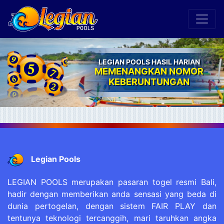
LEGIAN POOLS HASIL HARIAN
MEMENANGKAN NOMOR
KEBERUNTUNGAN
Legian Pools
LEGIAN POOLS merupakan pasaran togel resmi Bali,
hadir dengan memberikan anda sensasi yang beda di
dunia pertogelan, dengan sistem FAIR PLAY dan
tentunya teknologi tercanggih, mari taruhkan angka