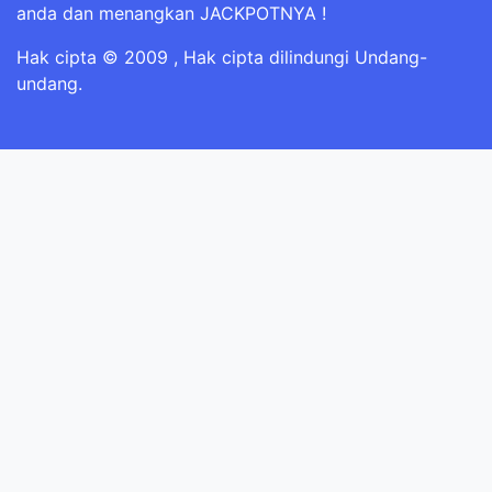
anda dan menangkan JACKPOTNYA !
Hak cipta © 2009
, Hak cipta dilindungi Undang-
undang.