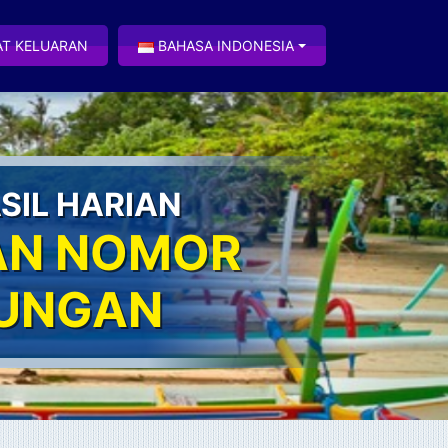
AT KELUARAN
BAHASA INDONESIA
SIL HARIAN
N NOMOR
UNGAN