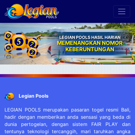
LEGIAN POOLS HASIL HARIAN
MEMENANGKAN NOMOR
KEBERUNTUNGAN
Legian Pools
LEGIAN POOLS merupakan pasaran togel resmi Bali,
hadir dengan memberikan anda sensasi yang beda di
dunia pertogelan, dengan sistem FAIR PLAY dan
tentunya teknologi tercanggih, mari taruhkan angka