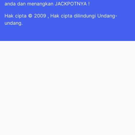
anda dan menangkan JACKPOTNYA !
Hak cipta © 2009
, Hak cipta dilindungi Undang-
undang.