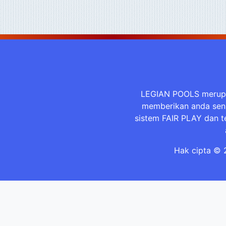
LEGIAN POOLS merupak
memberikan anda sens
sistem FAIR PLAY dan t
Hak cipta ©