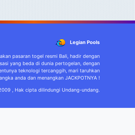
Legian Pools
an pasaran togel resmi Bali, hadir dengan
asi yang beda di dunia pertogelan, dengan
entunya teknologi tercanggih, mari taruhkan
angka anda dan menangkan JACKPOTNYA !
 2009
, Hak cipta dilindungi Undang-undang.