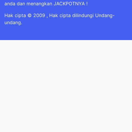
anda dan menangkan JACKPOTNYA !
Hak cipta © 2009
, Hak cipta dilindungi Undang-
undang.