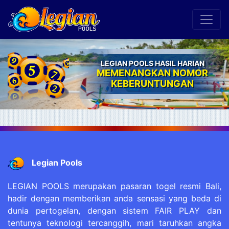
LEGIAN POOLS HASIL HARIAN
MEMENANGKAN NOMOR
KEBERUNTUNGAN
Legian Pools
LEGIAN POOLS merupakan pasaran togel resmi Bali,
hadir dengan memberikan anda sensasi yang beda di
dunia pertogelan, dengan sistem FAIR PLAY dan
tentunya teknologi tercanggih, mari taruhkan angka