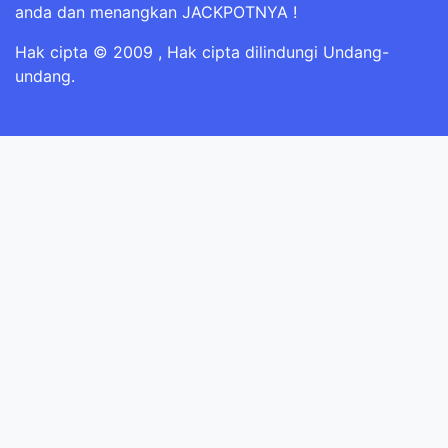
anda dan menangkan JACKPOTNYA !
Hak cipta © 2009
, Hak cipta dilindungi Undang-
undang.