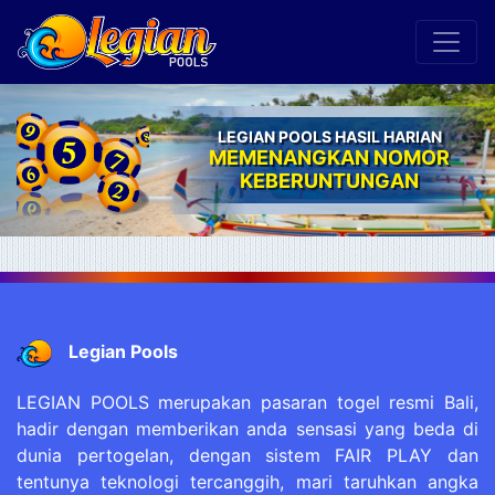
LEGIAN POOLS HASIL HARIAN
MEMENANGKAN NOMOR
KEBERUNTUNGAN
Legian Pools
LEGIAN POOLS merupakan pasaran togel resmi Bali,
hadir dengan memberikan anda sensasi yang beda di
dunia pertogelan, dengan sistem FAIR PLAY dan
tentunya teknologi tercanggih, mari taruhkan angka