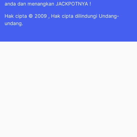
anda dan menangkan JACKPOTNYA !
Hak cipta © 2009
, Hak cipta dilindungi Undang-
undang.