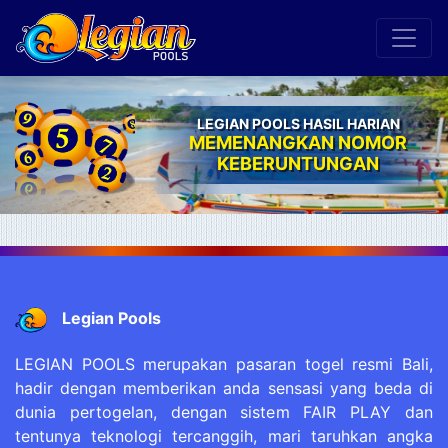
LEGIAN POOLS HASIL HARIAN
MEMENANGKAN NOMOR
KEBERUNTUNGAN
Legian Pools
LEGIAN POOLS merupakan pasaran togel resmi Bali,
hadir dengan memberikan anda sensasi yang beda di
dunia pertogelan, dengan sistem FAIR PLAY dan
tentunya teknologi tercanggih, mari taruhkan angka