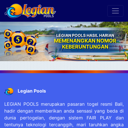
LEGIAN POOLS HASIL HARIAN
MEMENANGKAN NOMOR
KEBERUNTUNGAN
Legian Pools
LEGIAN POOLS merupakan pasaran togel resmi Bali,
hadir dengan memberikan anda sensasi yang beda di
dunia pertogelan, dengan sistem FAIR PLAY dan
tentunya teknologi tercanggih, mari taruhkan angka