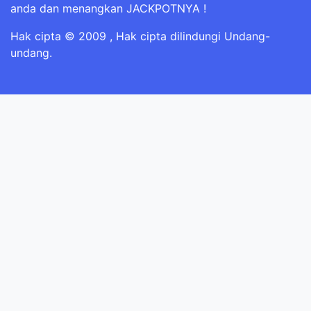
anda dan menangkan JACKPOTNYA !
Hak cipta © 2009
, Hak cipta dilindungi Undang-
undang.