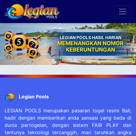
LEGIAN POOLS HASIL HARIAN
MEMENANGKAN NOMOR
KEBERUNTUNGAN
Legian Pools
LEGIAN POOLS merupakan pasaran togel resmi Bali,
hadir dengan memberikan anda sensasi yang beda di
dunia pertogelan, dengan sistem FAIR PLAY dan
tentunya teknologi tercanggih, mari taruhkan angka