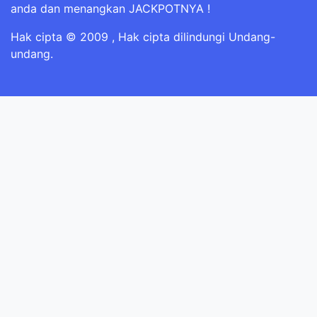
anda dan menangkan JACKPOTNYA !
Hak cipta © 2009
, Hak cipta dilindungi Undang-
undang.