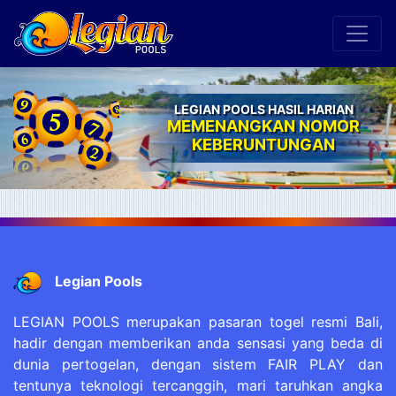
LEGIAN POOLS HASIL HARIAN
MEMENANGKAN NOMOR
KEBERUNTUNGAN
Legian Pools
LEGIAN POOLS merupakan pasaran togel resmi Bali,
hadir dengan memberikan anda sensasi yang beda di
dunia pertogelan, dengan sistem FAIR PLAY dan
tentunya teknologi tercanggih, mari taruhkan angka