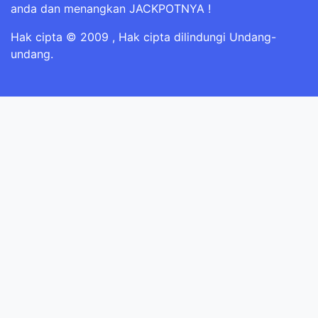
anda dan menangkan JACKPOTNYA !
Hak cipta © 2009
, Hak cipta dilindungi Undang-
undang.