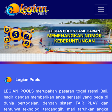
LEGIAN POOLS HASIL HARIAN
MEMENANGKAN NOMOR
KEBERUNTUNGAN
Legian Pools
LEGIAN POOLS merupakan pasaran togel resmi Bali,
hadir dengan memberikan anda sensasi yang beda di
dunia pertogelan, dengan sistem FAIR PLAY dan
tentunya teknologi tercanggih, mari taruhkan angka