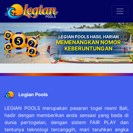
LEGIAN POOLS HASIL HARIAN
MEMENANGKAN NOMOR
KEBERUNTUNGAN
Legian Pools
LEGIAN POOLS merupakan pasaran togel resmi Bali,
hadir dengan memberikan anda sensasi yang beda di
dunia pertogelan, dengan sistem FAIR PLAY dan
tentunya teknologi tercanggih, mari taruhkan angka