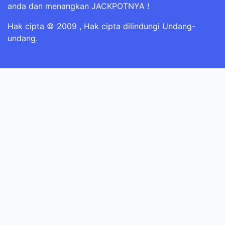
anda dan menangkan JACKPOTNYA !
Hak cipta © 2009
, Hak cipta dilindungi Undang-
undang.