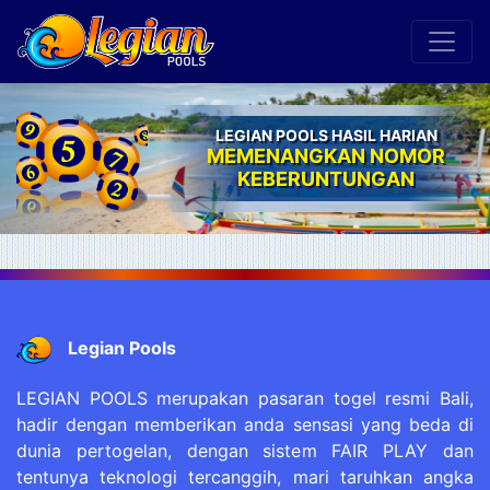
LEGIAN POOLS HASIL HARIAN
MEMENANGKAN NOMOR
KEBERUNTUNGAN
Legian Pools
LEGIAN POOLS merupakan pasaran togel resmi Bali,
hadir dengan memberikan anda sensasi yang beda di
dunia pertogelan, dengan sistem FAIR PLAY dan
tentunya teknologi tercanggih, mari taruhkan angka