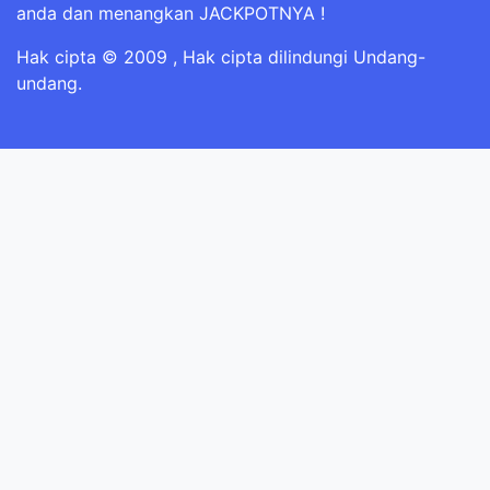
anda dan menangkan JACKPOTNYA !
Hak cipta © 2009
, Hak cipta dilindungi Undang-
undang.