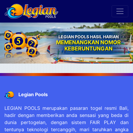
LEGIAN POOLS HASIL HARIAN
MEMENANGKAN NOMOR
KEBERUNTUNGAN
Legian Pools
LEGIAN POOLS merupakan pasaran togel resmi Bali,
hadir dengan memberikan anda sensasi yang beda di
dunia pertogelan, dengan sistem FAIR PLAY dan
tentunya teknologi tercanggih, mari taruhkan angka