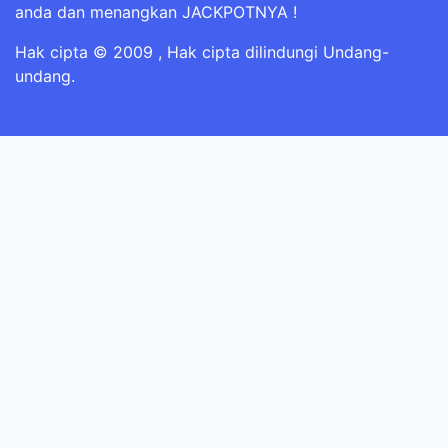
anda dan menangkan JACKPOTNYA !
Hak cipta © 2009
, Hak cipta dilindungi Undang-
undang.