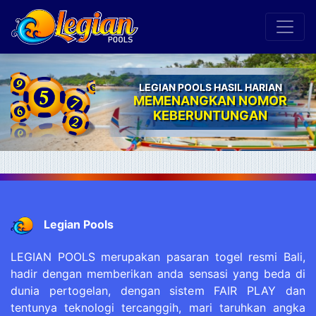
LEGIAN POOLS HASIL HARIAN
MEMENANGKAN NOMOR
KEBERUNTUNGAN
Legian Pools
LEGIAN POOLS merupakan pasaran togel resmi Bali,
hadir dengan memberikan anda sensasi yang beda di
dunia pertogelan, dengan sistem FAIR PLAY dan
tentunya teknologi tercanggih, mari taruhkan angka