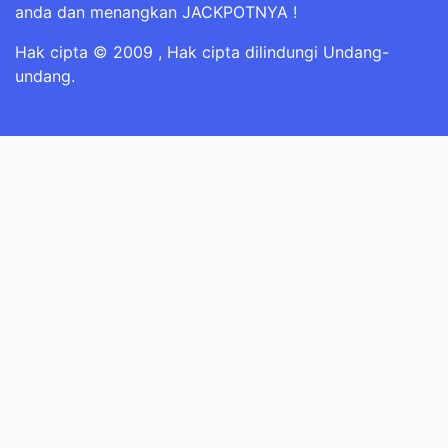
anda dan menangkan JACKPOTNYA !
Hak cipta © 2009
, Hak cipta dilindungi Undang-
undang.