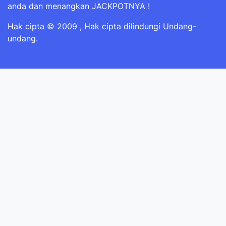
anda dan menangkan JACKPOTNYA !
Hak cipta © 2009
, Hak cipta dilindungi Undang-
undang.