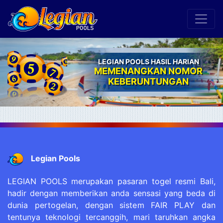
LEGIAN POOLS HASIL HARIAN
MEMENANGKAN NOMOR
KEBERUNTUNGAN
Legian Pools
LEGIAN POOLS merupakan pasaran togel resmi Bali,
hadir dengan memberikan anda sensasi yang beda di
dunia pertogelan, dengan sistem FAIR PLAY dan
tentunya teknologi tercanggih, mari taruhkan angka