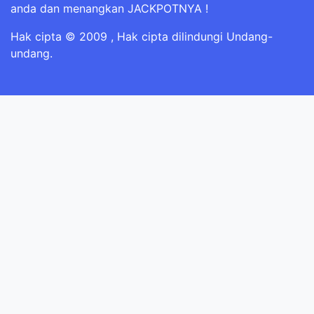
anda dan menangkan JACKPOTNYA !
Hak cipta © 2009
, Hak cipta dilindungi Undang-
undang.