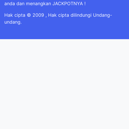
anda dan menangkan JACKPOTNYA !
Hak cipta © 2009
, Hak cipta dilindungi Undang-
undang.