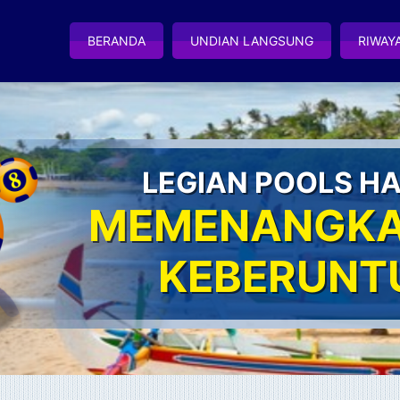
BERANDA
UNDIAN LANGSUNG
RIWAY
LEGIAN POOLS HA
MEMENANGKA
KEBERUNT