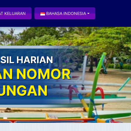
AT KELUARAN
BAHASA INDONESIA
SIL HARIAN
N NOMOR
UNGAN