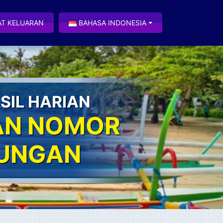
AT KELUARAN
BAHASA INDONESIA
SIL HARIAN
N NOMOR
UNGAN