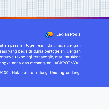
Legian Pools
an pasaran togel resmi Bali, hadir dengan
asi yang beda di dunia pertogelan, dengan
entunya teknologi tercanggih, mari taruhkan
angka anda dan menangkan JACKPOTNYA !
 2009
, Hak cipta dilindungi Undang-undang.