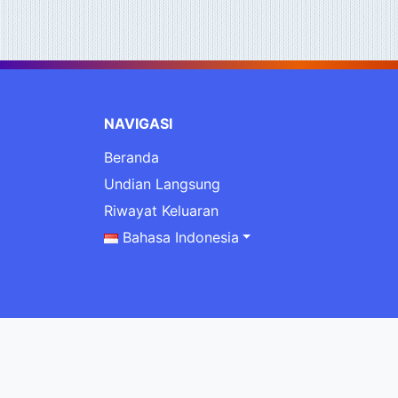
NAVIGASI
Beranda
Undian Langsung
Riwayat Keluaran
Bahasa Indonesia