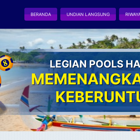
BERANDA
UNDIAN LANGSUNG
RIWAY
LEGIAN POOLS HA
MEMENANGKA
KEBERUNT