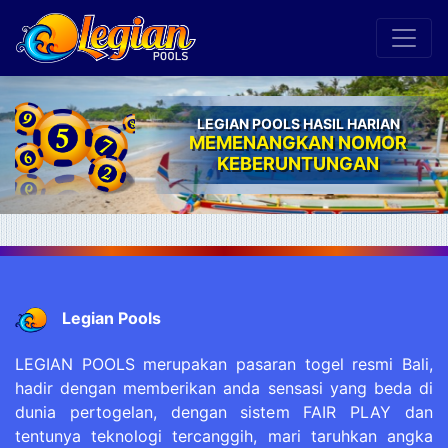
LEGIAN POOLS HASIL HARIAN
MEMENANGKAN NOMOR
KEBERUNTUNGAN
Legian Pools
LEGIAN POOLS merupakan pasaran togel resmi Bali,
hadir dengan memberikan anda sensasi yang beda di
dunia pertogelan, dengan sistem FAIR PLAY dan
tentunya teknologi tercanggih, mari taruhkan angka