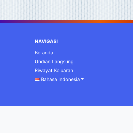
NAVIGASI
Beranda
Undian Langsung
Riwayat Keluaran
Bahasa Indonesia