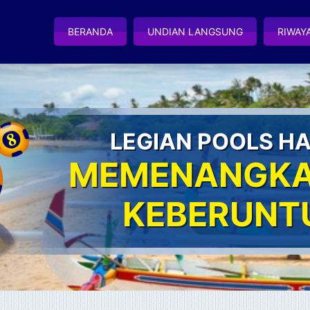
BERANDA
UNDIAN LANGSUNG
RIWAY
LEGIAN POOLS HA
MEMENANGKA
KEBERUNT