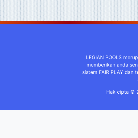
LEGIAN POOLS merupak
memberikan anda sens
sistem FAIR PLAY dan t
Hak cipta ©