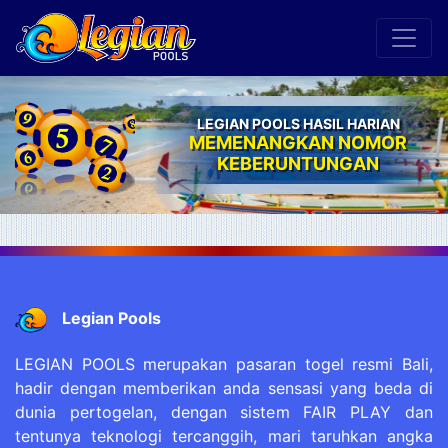
LEGIAN POOLS HASIL HARIAN
MEMENANGKAN NOMOR
KEBERUNTUNGAN
Legian Pools
LEGIAN POOLS merupakan pasaran togel resmi Bali,
hadir dengan memberikan anda sensasi yang beda di
dunia pertogelan, dengan sistem FAIR PLAY dan
tentunya teknologi tercanggih, mari taruhkan angka