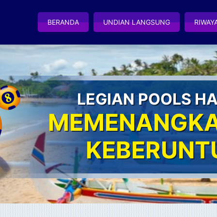
BERANDA
UNDIAN LANGSUNG
RIWAY
LEGIAN POOLS HA
MEMENANGKA
KEBERUNT