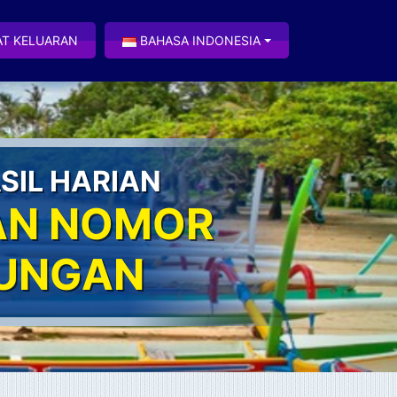
AT KELUARAN
BAHASA INDONESIA
SIL HARIAN
N NOMOR
UNGAN