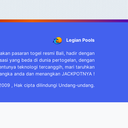
Legian Pools
an pasaran togel resmi Bali, hadir dengan
asi yang beda di dunia pertogelan, dengan
entunya teknologi tercanggih, mari taruhkan
angka anda dan menangkan JACKPOTNYA !
 2009
, Hak cipta dilindungi Undang-undang.