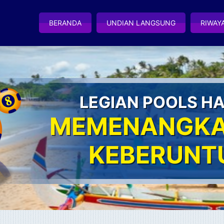
BERANDA
UNDIAN LANGSUNG
RIWAY
LEGIAN POOLS HA
MEMENANGKA
KEBERUNT