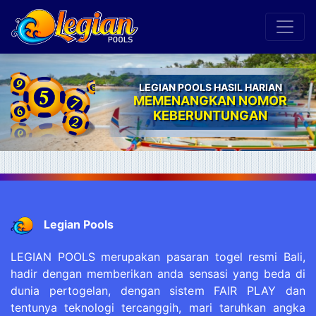
LEGIAN POOLS HASIL HARIAN
MEMENANGKAN NOMOR
KEBERUNTUNGAN
Legian Pools
LEGIAN POOLS merupakan pasaran togel resmi Bali,
hadir dengan memberikan anda sensasi yang beda di
dunia pertogelan, dengan sistem FAIR PLAY dan
tentunya teknologi tercanggih, mari taruhkan angka