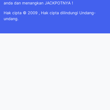
anda dan menangkan JACKPOTNYA !
Hak cipta © 2009
, Hak cipta dilindungi Undang-
undang.