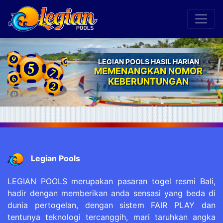
LEGIAN POOLS HASIL HARIAN
MEMENANGKAN NOMOR
KEBERUNTUNGAN
Legian Pools
LEGIAN POOLS merupakan pasaran togel resmi Bali,
hadir dengan memberikan anda sensasi yang beda di
dunia pertogelan, dengan sistem FAIR PLAY dan
tentunya teknologi tercanggih, mari taruhkan angka