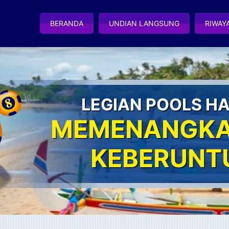
BERANDA
UNDIAN LANGSUNG
RIWAY
LEGIAN POOLS HA
MEMENANGKA
KEBERUNT