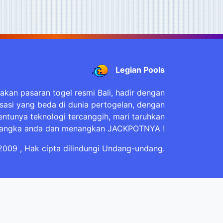
Legian Pools
an pasaran togel resmi Bali, hadir dengan
asi yang beda di dunia pertogelan, dengan
entunya teknologi tercanggih, mari taruhkan
angka anda dan menangkan JACKPOTNYA !
 2009
, Hak cipta dilindungi Undang-undang.