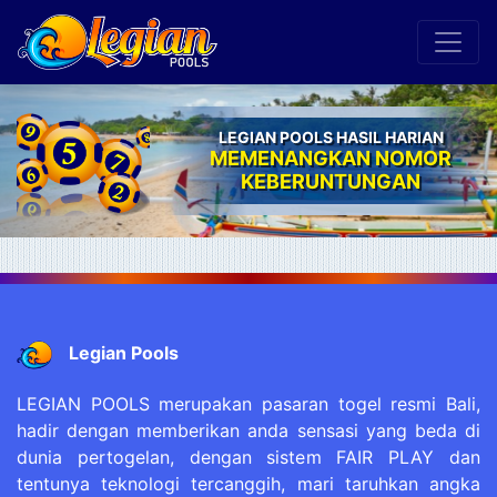
LEGIAN POOLS HASIL HARIAN
MEMENANGKAN NOMOR
KEBERUNTUNGAN
Legian Pools
LEGIAN POOLS merupakan pasaran togel resmi Bali,
hadir dengan memberikan anda sensasi yang beda di
dunia pertogelan, dengan sistem FAIR PLAY dan
tentunya teknologi tercanggih, mari taruhkan angka