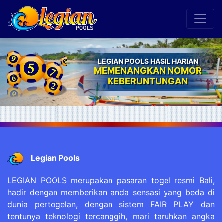
LEGIAN POOLS HASIL HARIAN
MEMENANGKAN NOMOR
KEBERUNTUNGAN
Legian Pools
LEGIAN POOLS merupakan pasaran togel resmi Bali,
hadir dengan memberikan anda sensasi yang beda di
dunia pertogelan, dengan sistem FAIR PLAY dan
tentunya teknologi tercanggih, mari taruhkan angka